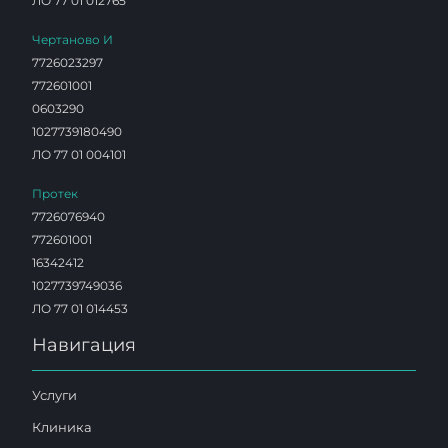
ЛО 77 01 012765
Чертаново И
7726023297
772601001
0603290
1027739180490
ЛО 77 01 004101
Протек
7726076940
772601001
16342412
1027739749036
ЛО 77 01 014453
Навигация
Услуги
Клиника