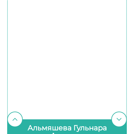
Альмяшева Гульнара