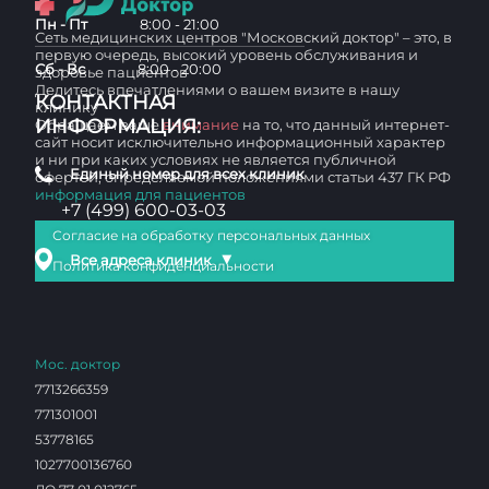
Пн - Пт
8:00 - 21:00
Сеть медицинских центров "Московский доктор" – это, в
первую очередь, высокий уровень обслуживания и
Сб - Вс
8:00 - 20:00
здоровье пациентов
Делитесь впечатлениями о вашем визите в нашу
КОНТАКТНАЯ
клинику
ИНФОРМАЦИЯ:
Обращаем ваше
внимание
на то, что данный интернет-
сайт носит исключительно информационный характер
и ни при каких условиях не является публичной
Единый номер для всех клиник
офертой, определяемой положениями статьи 437 ГК РФ
информация для пациентов
+7 (499) 600-03-03
Согласие на обработку персональных данных
▼
Все адреса клиник
Политика конфиденциальности
Мос. доктор
7713266359
771301001
53778165
1027700136760