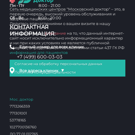
Пн - Пт
8:00 - 21:00
Сеть медицинских центров "Московский доктор" – это, в
первую очередь, высокий уровень обслуживания и
Сб - Вс
8:00 - 20:00
здоровье пациентов
Делитесь впечатлениями о вашем визите в нашу
КОНТАКТНАЯ
клинику
ИНФОРМАЦИЯ:
Обращаем ваше
внимание
на то, что данный интернет-
сайт носит исключительно информационный характер
и ни при каких условиях не является публичной
Единый номер для всех клиник
офертой, определяемой положениями статьи 437 ГК РФ
информация для пациентов
+7 (499) 600-03-03
Согласие на обработку персональных данных
▼
Все адреса клиник
Политика конфиденциальности
Мос. доктор
7713266359
771301001
53778165
1027700136760
ЛО 77 01 012765