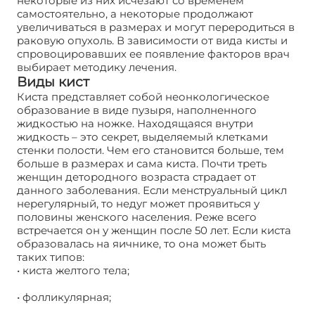
некоторые из них исчезают со временем
самостоятельно, а некоторые продолжают
увеличиваться в размерах и могут переродиться в
раковую опухоль. В зависимости от вида кисты и
спровоцировавших ее появление факторов врач
выбирает методику лечения.
Виды кист
Киста представляет собой неонкологическое
образование в виде пузыря, наполненного
жидкостью на ножке. Находящаяся внутри
жидкость – это секрет, выделяемый клетками
стенки полости. Чем его становится больше, тем
больше в размерах и сама киста. Почти треть
женщин детородного возраста страдает от
данного заболевания. Если менструальный цикл
нерегулярный, то недуг может проявиться у
половины женского населения. Реже всего
встречается он у женщин после 50 лет. Если киста
образовалась на яичнике, то она может быть
таких типов:
• киста желтого тела;
• фолликулярная;