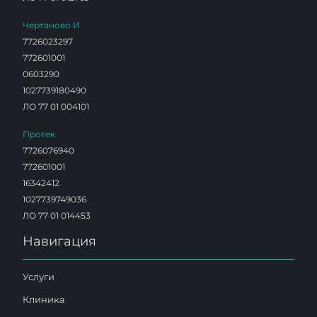
Чертаново И
7726023297
772601001
0603290
1027739180490
ЛО 77 01 004101
Протек
7726076940
772601001
16342412
1027739749036
ЛО 77 01 014453
Навигация
Услуги
Клиника