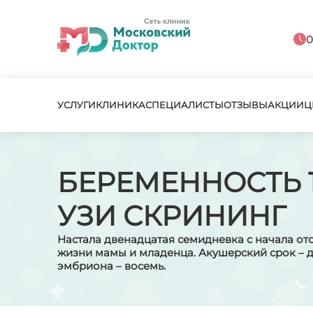
0
УСЛУГИ
КЛИНИКА
СПЕЦИАЛИСТЫ
ОТЗЫВЫ
АКЦИИ
Ц
БЕРЕМЕННОСТЬ 
УЗИ СКРИНИНГ
Настала двенадцатая семидневка с начала от
жизни мамы и младенца. Акушерский срок – де
эмбриона – восемь.