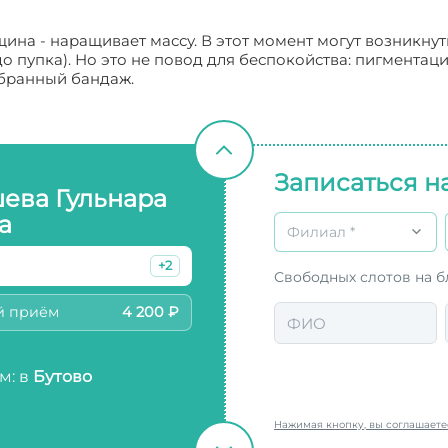
щина - наращивает массу. В этот момент могут возникну
о пупка). Но это не повод для беспокойства: пигментаци
бранный бандаж.
Записаться н
ева Гульнара
а
Филиал *
+2
Свободных слотов на 
й приём
4 200 ₽
м: в
Бутово
Нажимая кнопку, вы соглашает