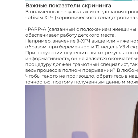
Важные показатели скрининга
В полученных результатах исследования кро
• объем ХГЧ (хорионического гонадотропина
• PAPP-A (связанный с положением женщины 
обеспечивает работу детского места.
Например, значение β-ХГЧ выше или ниже нор
образом, при беременности 12 недель УЗИ ск
При получении неутешительных результатов не 
информативность, он не является окончател
процедуру должен грамотный специалист, так 
весь процесс в полном прерывании? В любом 
Чтобы такого не произошло, обратитесь в на
точностью, поэтому полученным данным мож