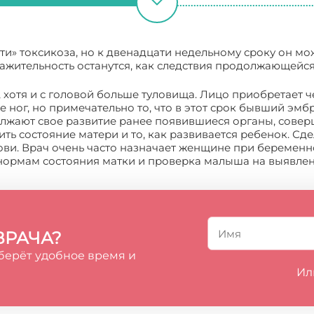
и» токсикоза, но к двенадцати недельному сроку он мож
дражительность останутся, как следствия продолжающейс
д, хотя и с головой больше туловища. Лицо приобретает 
е ног, но примечательно то, что в этот срок бывший эмб
лжают свое развитие ранее появившиеся органы, совер
ить состояние матери и то, как развивается ребенок. С
ви. Врач очень часто назначает женщине при беременно
 нормам состояния матки и проверка малыша на выявле
ВРАЧА?
берёт удобное время и
Ил