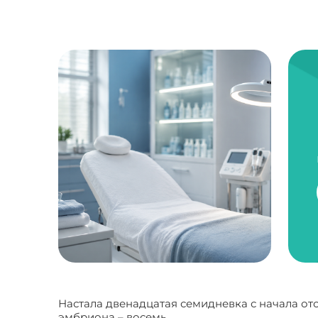
Настала двенадцатая семидневка с начала от
эмбриона – восемь.