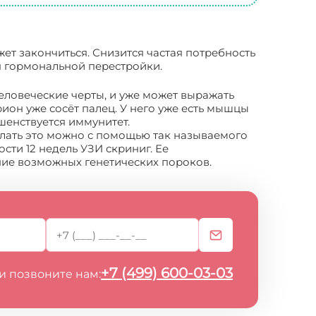
ет закончиться. Снизится частая потребность
я гормональной перестройки.
человеческие черты, и уже может выражать
рион уже сосёт палец. У него уже есть мышцы
шенствуется иммунитет.
делать это можно с помощью так называемого
сти 12 недель УЗИ скриниг. Ее
ние возможных генетических пороков.
+7 (499) 600-03-03
и позвоните нам: