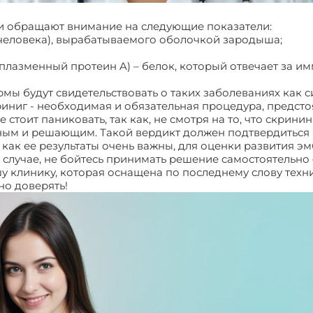
ви обращают внимание на следующие показатели:
 человека), вырабатываемого оболочкой зародыша;
плазменный протеин A) – белок, который отвечает за и
мы будут свидетельствовать о таких заболеваниях как 
риниг - необходимая и обязательная процедура, предст
стоит паниковать, так как, не смотря на то, что скрини
ьным и решающим. Такой вердикт должен подтвердиться
как ее результаты очень важны, для оценки развития э
случае, не бойтесь принимать решение самостоятельно –
шу клинику, которая оснащена по последнему слову тех
но доверять!
Беременность 12 недель УЗИ скрининг