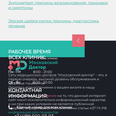
Эндометрит: причины возникновения, признаки
и симптомы
Эрозия шейки матки: причины, диагностика,
лечение
РАБОЧЕЕ ВРЕМЯ
ВСЕХ КЛИНИК:
Пн - Пт
8:00 - 21:00
Сеть медицинских центров "Московский доктор" – это, в
первую очередь, высокий уровень обслуживания и
Сб - Вс
8:00 - 20:00
здоровье пациентов
Делитесь впечатлениями о вашем визите в нашу
КОНТАКТНАЯ
клинику
ИНФОРМАЦИЯ:
Обращаем ваше
внимание
на то, что данный интернет-
сайт носит исключительно информационный характер
и ни при каких условиях не является публичной
Единый номер для всех клиник
офертой, определяемой положениями статьи 437 ГК РФ
информация для пациентов
+7 (499) 600-03-03