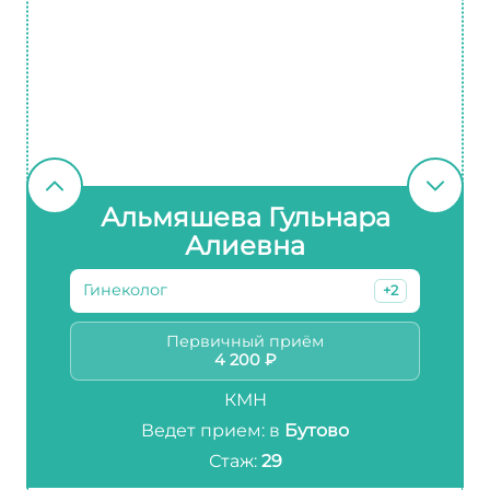
Альмяшева Гульнара
Алиевна
Гинеколог
+2
Первичный приём
4 200 ₽
КМН
Ведет прием: в
Бутово
Стаж:
29