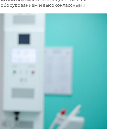
им оборудованием и высококлассными
ия гистероскопия