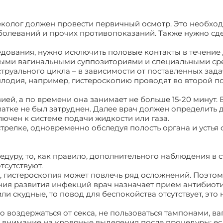
еколог должен провести первичный осмотр. Это необходи
олеваний и прочих противопоказаний. Также нужно сде
дования, нужно исключить половые контакты в течение
ными вагинальными суппозиториями и специальными сре
труального цикла – в зависимости от поставленных зада
плодия, например, гистероскопию проводят во второй п
ией, а по времени она занимает не больше 15-20 минут
матке не был затруднен. Далее врач должен определить 
лючен к системе подачи жидкости или газа.
трелке, одновременно обследуя полость органа и устья
уру, то, как правило, дополнительного наблюдения в ст
тсутствуют.
, гистероскопия может повлечь ряд осложнений. Поэто
ния развития инфекций врач назначает прием антибиот
 скудные, то повод для беспокойства отсутствует, это 
 воздержаться от секса, не пользоваться тампонами, в
 внимание на кровяные выделения после процедуры: ес