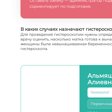
Оставьте заявку — администратор под
сориентирует по подготовке.
В каких случаях назначают гистероск
Для проведения гистероскопии нужны определ
врачу оценить, насколько матка готова к вы
женщины была невынашиваемая беременность 
гистероскопа.
Альмяш
Алиевн
Гинеколог
Первичны