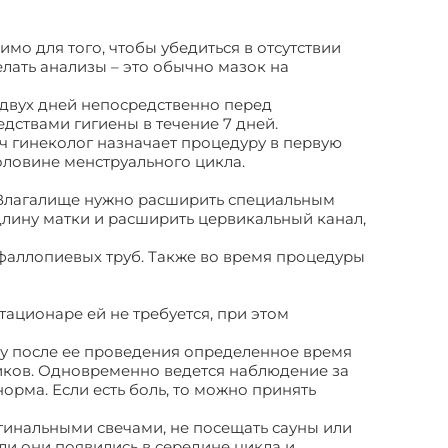
мо для того, чтобы убедиться в отсутствии
лать анализы – это обычно мазок на
 двух дней непосредственно перед
дствами гигиены в течение 7 дней.
ч гинеколог назначает процедуру в первую
оловине менструального цикла.
. Влагалище нужно расширить специальным
длину матки и расширить цервикальный канал,
 фаллопиевых труб. Также во время процедуры
ационаре ей не требуется, при этом
му после ее проведения определенное время
иков. Одновременно ведется наблюдение за
норма. Если есть боль, то можно принять
агинальными свечами, не посещать сауны или
ли они появились в середине цикла и