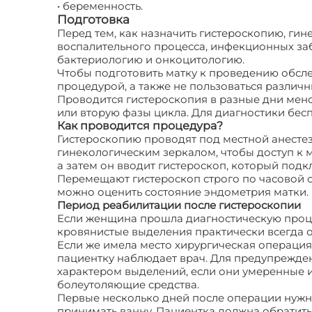
• беременность.
Подготовка
Перед тем, как назначить гистероскопию, гин
воспалительного процесса, инфекционных заб
бактериологию и онкоцитологию.
Чтобы подготовить матку к проведению обсле
процедурой, а также не пользоваться различ
Проводится гистероскопия в разные дни менс
или вторую фазы цикла. Для диагностики бес
Как проводится процедура?
Гистероскопию проводят под местной анестез
гинекологическим зеркалом, чтобы доступ к 
а затем он вводит гистероскоп, который подк
Перемещают гистероскоп строго по часовой с
можно оценить состояние эндометрия матки.
Период реабилитации после гистероскопии
Если женщина прошла диагностическую процед
кровянистые выделения практически всегда о
Если же имела место хирургическая операция
пациентку наблюдает врач. Для предупрежде
характером выделений, если они умеренные или
болеутоляющие средства.
Первые несколько дней после операции нужно
принимать ванну. Пациентка должна обратить