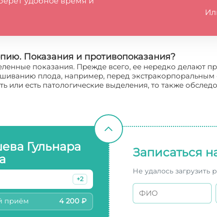
берёт удобное время и
Ил
опию. Показания и противопоказания?
енные показания. Прежде всего, ее нередко делают пр
нашиванию плода, например, перед экстракорпоральным 
или есть патологические выделения, то также обслед
ева Гульнара
Записаться н
а
Не удалось загрузить 
+2
й приём
4 200 ₽