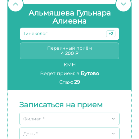
Альмяшева Гульнара
Алиевна
Гинеколог
+2
Первичный приём
4 200 ₽
КМН
Ведет прием: в
Бутово
Стаж:
29
Записаться на прием
Филиал *
День *