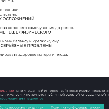
аниями.
е техники.
ольствие.
СК ОСЛОЖНЕНИЙ
ова хорошего самочувствия до родов.
МЕНЬШЕ ФИЗИЧЕСКОГО
ному балансу и крепкому сну.
 СЕРЬЁЗНЫЕ ПРОБЛЕМЫ
лировать здоровье матери и плода.
Как сохранить здоро
нимание
на то, что данный интернет-сайт носит исключительно
 каких условиях не является публичной офертой, определяемой
нформация для пациентов
ботку персональных данных
Политика конфиденциальности