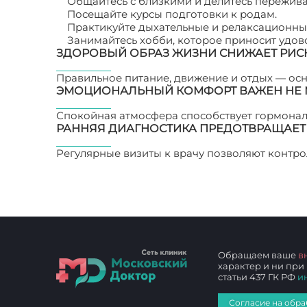
Общайтесь с близкими и делитесь пережив
Посещайте курсы подготовки к родам.
Практикуйте дыхательные и релаксационны
Занимайтесь хобби, которое приносит удов
ЗДОРОВЫЙ ОБРАЗ ЖИЗНИ СНИЖАЕТ РИ
Правильное питание, движение и отдых — осн
ЭМОЦИОНАЛЬНЫЙ КОМФОРТ ВАЖЕН НЕ 
Спокойная атмосфера способствует гормональ
РАННЯЯ ДИАГНОСТИКА ПРЕДОТВРАЩАЕТ
Регулярные визиты к врачу позволяют контро
родов: советы будущим мамам
Обращаем ваше
в
характер и ни при
статьи 437 ГК РФ
и
Согласие на обра