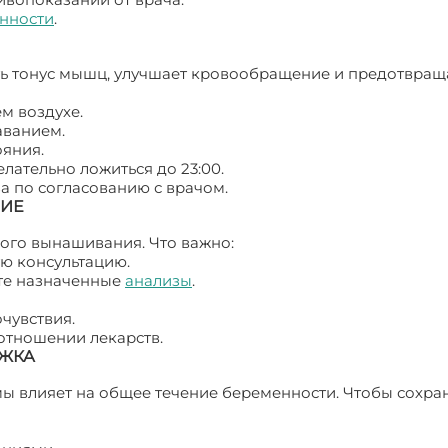
нности
.
ь тонус мышц, улучшает кровообращение и предотвращ
м воздухе.
аванием.
ояния.
елательно ложиться до 23:00.
а по согласованию с врачом.
НИЕ
ого вынашивания. Что важно:
ую консультацию.
те назначенные
анализы
.
чувствия.
отношении лекарств.
ЖКА
 влияет на общее течение беременности. Чтобы сохра