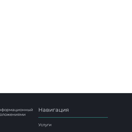
вье до
Навигация
 информационный
 положениями
Услуги